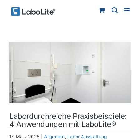
Zum
Inhalt
springen
Zeige
grösseres
Bild
Labordurchreiche Praxisbeispiele:
4 Anwendungen mit LaboLite®
17. März 2025
|
Allgemein
,
Labor Ausstattung