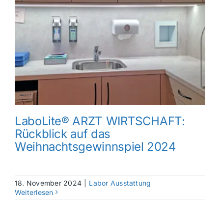
LaboLite® ARZT WIRTSCHAFT:
Rückblick auf das
Weihnachtsgewinnspiel 2024
18. November 2024
|
Labor Ausstattung
Weiterlesen