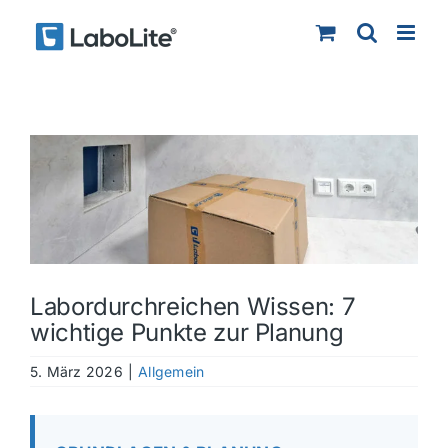
Zum
Inhalt
springen
Zeige
grösseres
Bild
Labordurchreichen Wissen: 7
wichtige Punkte zur Planung
5. März 2026
|
Allgemein